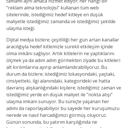
tamamı aynı amaca hizmet ediyor; her hangi bir
“reklam alma teknolojisi” kullanan tüm web
sitelerinde, istediğimiz hedef kitleye en düşük
maliyetle istediğimiz zamanda ve istediğimiz şekilde
ulaşma isteği.
Dijital medya bizlere; çeşitliliği her gün artan kanallar
aracılığıyla hedef kitlemizle sürekli etkileşim içinde
olma imkânı sağlıyor. Artık kitlelerin ne yaptıklarını
ölçmek ya da adım adım görmekten ziyade bu kitleleri
alt kırılımlarına ayırıp anlamlandırabiliyoruz. Bu
durum da bizlere; istediğimiz lokasyondaki, yaştaki,
cinsiyetteki, ilgi alanındaki, kategorideki ve hatta
davranış alışkanlığındaki kişilere; istediğimiz zaman ve
istediğimiz yerde en düşük maliyet ile “nokta atışı”
ulaşma imkanı sunuyor. Bu süreçte yaşanan her
adımı da raporlayabiliyor bu sayede her kuruşumuzu
nerede ve nasıl harcadığımızı görmüş oluyoruz.
Günün sonunda, bu yatırım karşılığında ne