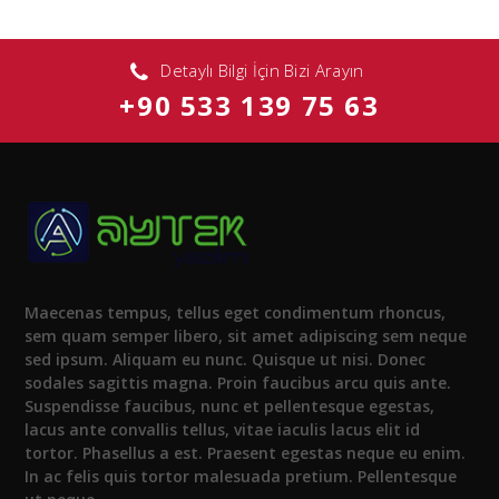
Detaylı Bilgi İçin Bizi Arayın
+90 533 139 75 63
Maecenas tempus, tellus eget condimentum rhoncus,
sem quam semper libero, sit amet adipiscing sem neque
sed ipsum. Aliquam eu nunc. Quisque ut nisi. Donec
sodales sagittis magna. Proin faucibus arcu quis ante.
Suspendisse faucibus, nunc et pellentesque egestas,
lacus ante convallis tellus, vitae iaculis lacus elit id
tortor. Phasellus a est. Praesent egestas neque eu enim.
In ac felis quis tortor malesuada pretium. Pellentesque